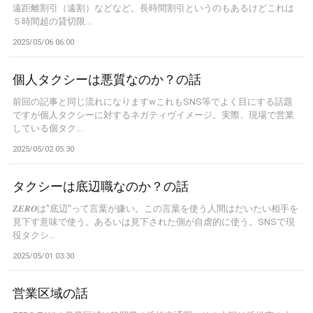
遠距離割引（遠割）などなど。長時間割引というのもあるけどこれは
５時間超の貸切限...
2025/05/06 06:00
個人タクシーは悪質なのか？の話
前回の記事と同じ流れになりますwこれもSNS等でよく目にする話題
ですが個人タクシーに対するネガティヴイメージ。実際、現場で営業
している個タク...
2025/05/02 05:30
タクシーは底辺職なのか？の話
𝒁𝑬𝑹𝑶は"底辺"って言葉が嫌い。この言葉を使う人間はだいたい相手を
見下す意味で使う。あるいは見下された側が自虐的に使う。SNSで現
役タクシ...
2025/05/01 03:30
営業区域の話