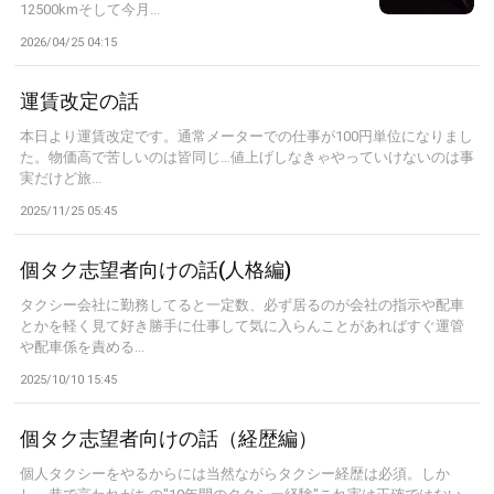
12500kmそして今月...
2026/04/25 04:15
運賃改定の話
本日より運賃改定です。通常メーターでの仕事が100円単位になりまし
た。物価高で苦しいのは皆同じ…値上げしなきゃやっていけないのは事
実だけど旅...
2025/11/25 05:45
個タク志望者向けの話(人格編)
タクシー会社に勤務してると一定数、必ず居るのが会社の指示や配車
とかを軽く見て好き勝手に仕事して気に入らんことがあればすぐ運管
や配車係を責める...
2025/10/10 15:45
個タク志望者向けの話（経歴編）
個人タクシーをやるからには当然ながらタクシー経歴は必須。しか