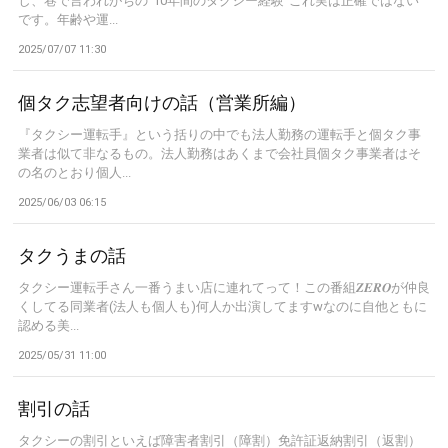
し、巷で言われがちの"10年間のタクシー経験"これ実は正確ではない
です。年齢や運...
2025/07/07 11:30
個タク志望者向けの話（営業所編）
『タクシー運転手』という括りの中でも法人勤務の運転手と個タク事
業者は似て非なるもの。法人勤務はあくまで会社員個タク事業者はそ
の名のとおり個人...
2025/06/03 06:15
タクうまの話
タクシー運転手さん一番うまい店に連れてって！この番組𝒁𝑬𝑹𝑶が仲良
くしてる同業者(法人も個人も)何人か出演してますwなのに自他ともに
認める美...
2025/05/31 11:00
割引の話
タクシーの割引といえば障害者割引（障割）免許証返納割引（返割）